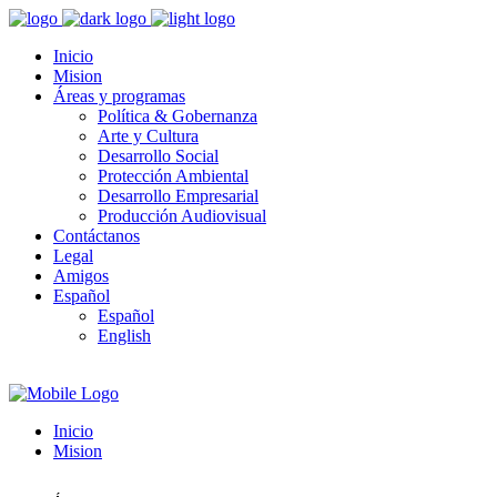
Inicio
Mision
Áreas y programas
Política & Gobernanza
Arte y Cultura
Desarrollo Social
Protección Ambiental
Desarrollo Empresarial
Producción Audiovisual
Contáctanos
Legal
Amigos
Español
Español
English
Inicio
Mision