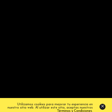
social, cultural y ambiental en Colombia.
NEWSLETTER
Suscríbete para recibir nuestras últimas
noticias y actualizaciones.
© Fundación República. Todos los derechos
reservados.
Términos y condiciones
.
Utilizamos cookies para mejorar tu experiencia en
nuestro sitio web. Al utilizar este sitio, aceptas nuestros
Términos y Condiciones
.