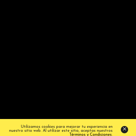
social, cultural y ambiental en Colombia.
NEWSLETTER
Suscríbete para recibir nuestras últimas
noticias y actualizaciones.
© Fundación República. Todos los derechos
reservados.
Términos y condiciones
.
Utilizamos cookies para mejorar tu experiencia en
nuestro sitio web. Al utilizar este sitio, aceptas nuestros
Términos y Condiciones
.